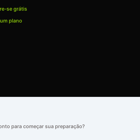
e-se grátis
 um plano
Pronto para começar sua preparação?