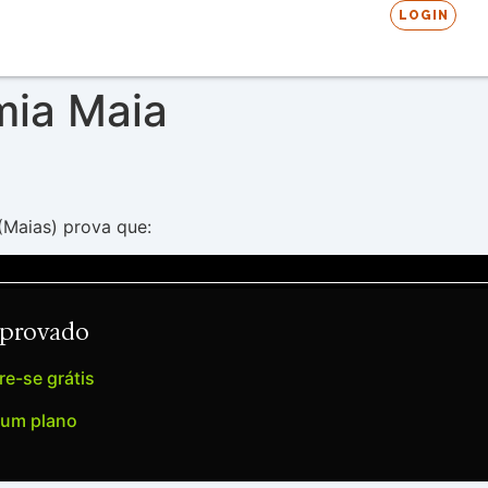
LOGIN
mia Maia
(Maias) prova que:
Aprovado
e-se grátis
 um plano