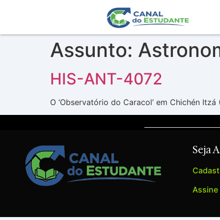
Assunto:
Astrono
HIS-ANT-4072
O ‘Observatório do Caracol’ em Chichén Itzá 
Seja 
Cadastr
Assine