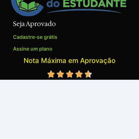
Seja Aprovado
Cadastre-se grátis
Assine um plano
Nota Máxima em Aprovação