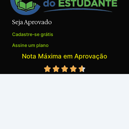
Seja Aprovado
Cadastre-se grátis
Assine um plano
Nota Máxima em Aprovação