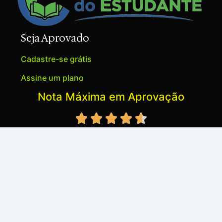
Seja Aprovado
Cadastre-se grátis
Assine um plano
Nota Máxima em Aprovação