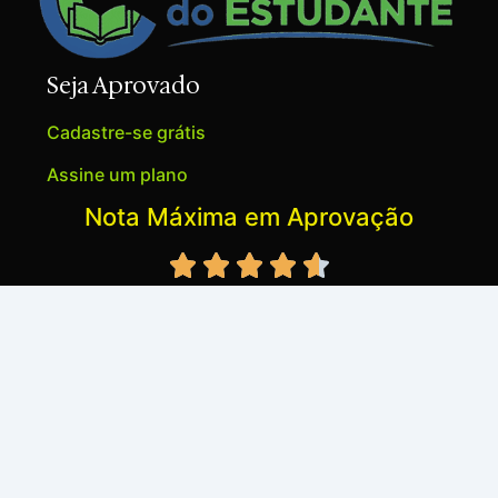
Seja Aprovado
Cadastre-se grátis
Assine um plano
Nota Máxima em Aprovação