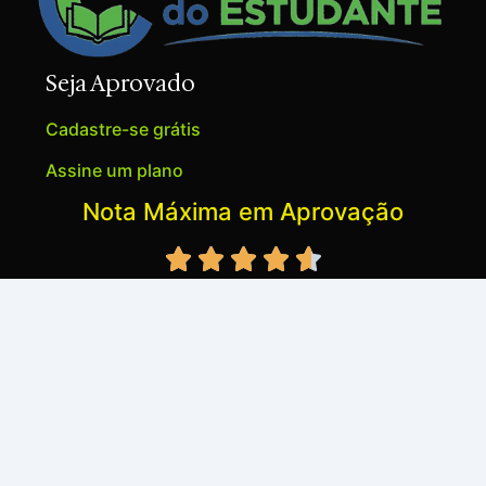
Seja Aprovado
Cadastre-se grátis
Assine um plano
Nota Máxima em Aprovação