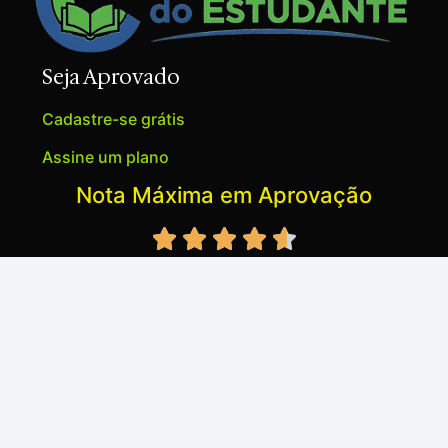
Seja Aprovado
Cadastre-se grátis
Assine um plano
Nota Máxima em Aprovação