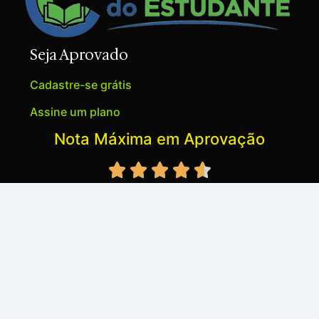
Seja Aprovado
Cadastre-se grátis
Assine um plano
Nota Máxima em Aprovação