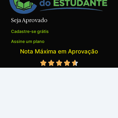
Seja Aprovado
Cadastre-se grátis
Assine um plano
Nota Máxima em Aprovação