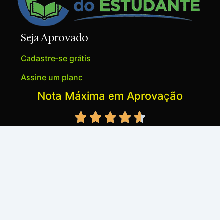
Seja Aprovado
Cadastre-se grátis
Assine um plano
Nota Máxima em Aprovação