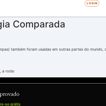
LOGIN
gia Comparada
nampas) também foram usadas em outras partes do mundo,
 a roda:
Aprovado
e-se grátis