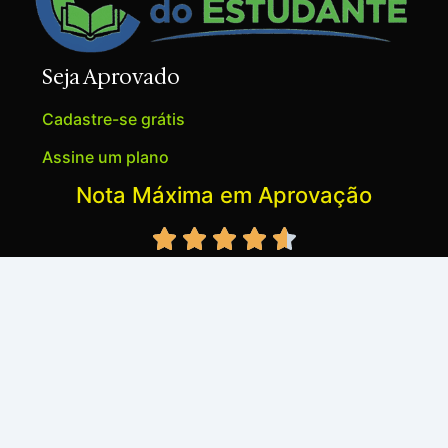
Seja Aprovado
Cadastre-se grátis
Assine um plano
Nota Máxima em Aprovação