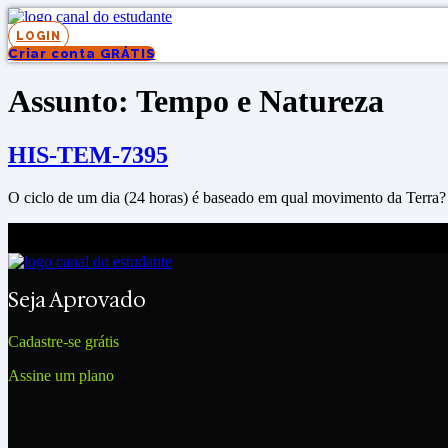
Ir
para
LOGIN
o
Criar conta GRÁTIS
conteúdo
Assunto:
Tempo e Natureza
HIS-TEM-7395
O ciclo de um dia (24 horas) é baseado em qual movimento da Terra?
Seja Aprovado
Cadastre-se grátis
Assine um plano