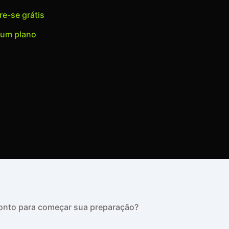
e-se grátis
 um plano
Pronto para começar sua preparação?