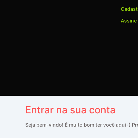
Cadastr
Assine
Entrar na sua conta
Seja bem-vindo! É muito bom ter você aqui :) 